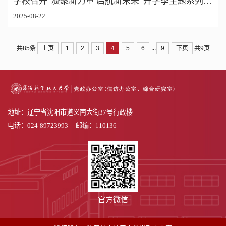
学校召开“凝聚新力量 启航新未来”开学季主题系列活动工作协调会议
2025-08-22
...
上页
1
2
3
4
5
6
9
下页
共85条
共9页
地址：辽宁省沈阳市道义南大街37号行政楼
电话：024-89723993 邮编：110136
官方微信